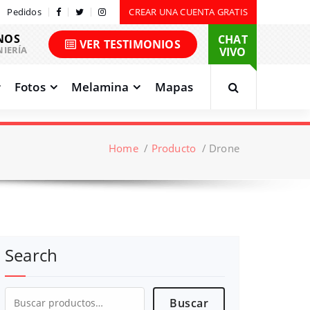
Pedidos
CREAR UNA CUENTA GRATIS
NOS
CHAT
VER TESTIMONIOS
NIERÍA
VIVO
Fotos
Melamina
Mapas
Home
/
Producto
/
Drone
Search
Buscar