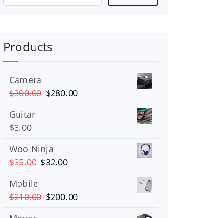
Buscar
por:
Products
Camera
El
El
$
300.00
$
280.00
precio
precio
Guitar
original
actual
$
3.00
era:
es:
$300.00.
$280.00.
Woo Ninja
El
El
$
35.00
$
32.00
precio
precio
Mobile
original
actual
El
El
$
210.00
$
200.00
era:
es:
precio
precio
$35.00.
$32.00.