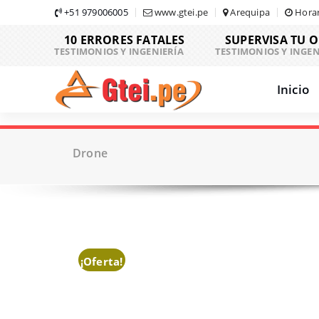
Skip
+51 979006005
www.gtei.pe
Arequipa
Horar
to
10 ERRORES FATALES
SUPERVISA TU 
content
TESTIMONIOS Y INGENIERÍA
TESTIMONIOS Y INGEN
Inicio
Drone
¡Oferta!