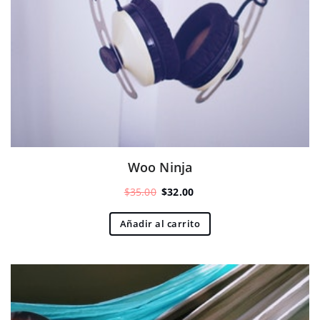
Woo Ninja
El
El
$
35.00
$
32.00
precio
precio
original
actual
Añadir al carrito
era:
es:
$35.00.
$32.00.