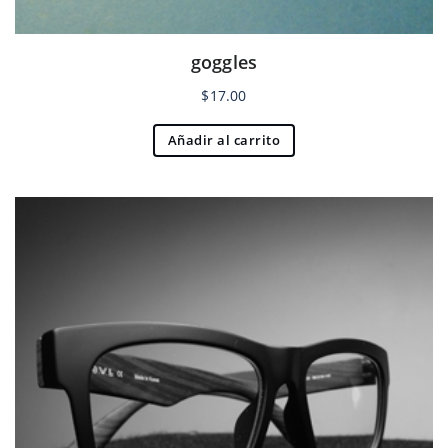
goggles
$
17.00
Añadir al carrito