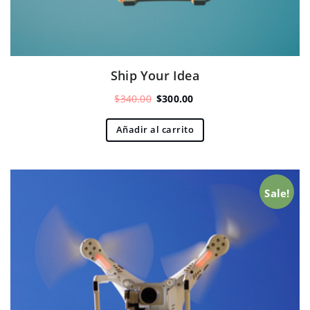
Ship Your Idea
El
El
$
340.00
$
300.00
precio
precio
original
actual
Añadir al carrito
era:
es:
$340.00.
$300.00.
Sale!