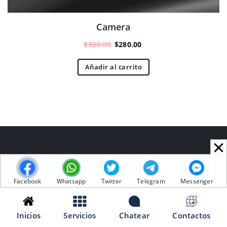
Camera
El
El
$
300.00
$
280.00
precio
precio
original
actual
Añadir al carrito
era:
es:
$300.00.
$280.00.
About Us
Facebook
Whatsapp
Twitter
Telegram
Messenger
Inicios
Servicios
Chatear
Contactos