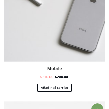
Mobile
El
El
$
210.00
$
200.00
precio
precio
original
actual
Añadir al carrito
era:
es:
$210.00.
$200.00.