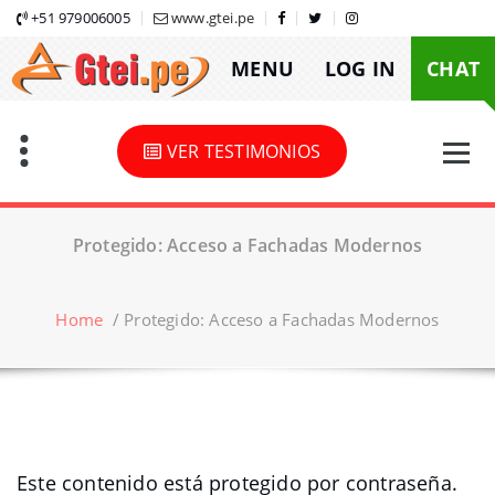
Skip
+51 979006005
www.gtei.pe
to
MENU
LOG IN
CHAT
content
VER TESTIMONIOS
Protegido: Acceso a Fachadas Modernos
Home
/
Protegido: Acceso a Fachadas Modernos
Este contenido está protegido por contraseña.